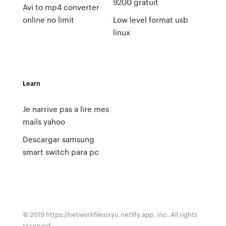
9200 gratuit
Avi to mp4 converter
online no limit
Low level format usb
linux
Learn
Je narrive pas a lire mes
mails yahoo
Descargar samsung
smart switch para pc
© 2019 https://networkfilesixyu.netlify.app, Inc. All rights
reserved.