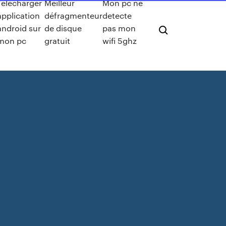
Telecharger
Meilleur
Mon pc ne
application
défragmenteur
detecte
android sur
de disque
pas mon
mon pc
gratuit
wifi 5ghz