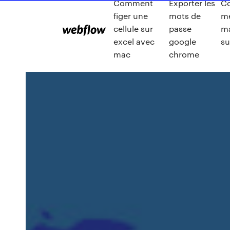
Comment
Exporter les
C
figer une
mots de
me
cellule sur
passe
ma
excel avec
google
su
mac
chrome