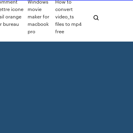
omment
Windows
How to
ttre icone
movie
convert
il orange
maker for
video_ts
r bureau
macbook
files to mp4
pro
free